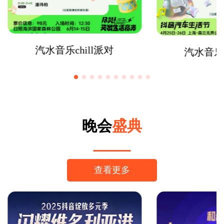
汽水音乐chill派对
汽水音乐
晚会
盛典
查看更多