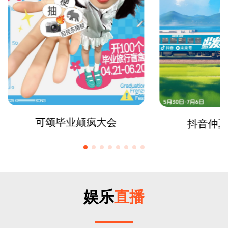
可颂毕业颠疯大会
抖音仲夏
娱乐
直播