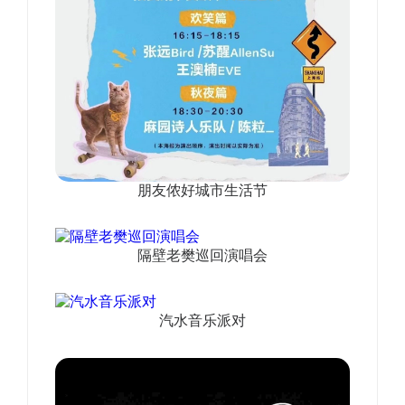
朋友侬好城市生活节
隔壁老樊巡回演唱会
汽水音乐派对